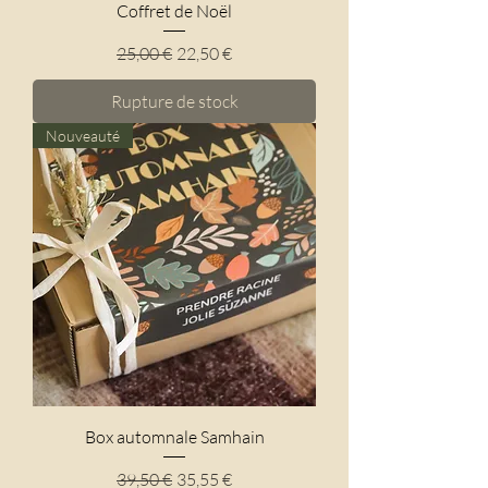
Coffret de Noël
Prix original
Prix promotionnel
25,00 €
22,50 €
Rupture de stock
Nouveauté
Box automnale Samhain
Prix original
Prix promotionnel
39,50 €
35,55 €